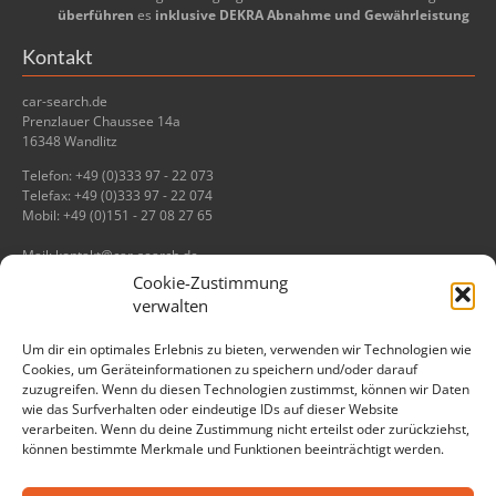
überführen
es
inklusive DEKRA Abnahme und Gewährleistung
Kontakt
car-search.de
Prenzlauer Chaussee 14a
16348 Wandlitz
Telefon: +49 (0)333 97 - 22 073
Telefax: +49 (0)333 97 - 22 074
Mobil: +49 (0)151 - 27 08 27 65
Mail: kontakt@car-search.de
Cookie-Zustimmung
Informationen
verwalten
Impressum
Um dir ein optimales Erlebnis zu bieten, verwenden wir Technologien wie
Datenschutz
Cookies, um Geräteinformationen zu speichern und/oder darauf
zuzugreifen. Wenn du diesen Technologien zustimmst, können wir Daten
wie das Surfverhalten oder eindeutige IDs auf dieser Website
verarbeiten. Wenn du deine Zustimmung nicht erteilst oder zurückziehst,
können bestimmte Merkmale und Funktionen beeinträchtigt werden.