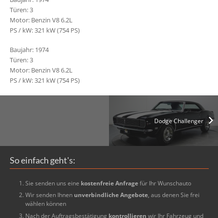
Türen: 3
Motor: Benzin V8 6.2L
PS / kW: 321 kW (754 PS)
Baujahr: 1974
Türen: 3
Motor: Benzin V8 6.2L
PS / kW: 321 kW (754 PS)
Dodge Challenger
So einfach geht's:
Sie senden uns eine
kostenfreie Anfrage
für Ihr Wunschauto
Wir senden Ihnen
unverbindliche Angebote
, aus denen Sie frei
wählen können
Nach der Auftragsbestätigung
kontrollieren
wir Ihr Fahrzeug und