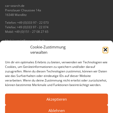
car-search.de
Prenzlauer Chaussee 14a
16348 Wandlitz
Telefon: +49 (0)333 97 - 22 073
Telefax: +49 (0)333 97 - 22 074
Mobil: +49 (0)151 - 27 08 27 65
Mail: kontakt@car-search.de
Cookie-Zustimmung
Informationen
verwalten
Impressum
Um dir ein optimales Erlebnis zu bieten, verwenden wir Technologien wie
Datenschutz
Cookies, um Geräteinformationen zu speichern und/oder darauf
zuzugreifen. Wenn du diesen Technologien zustimmst, können wir Daten
wie das Surfverhalten oder eindeutige IDs auf dieser Website
verarbeiten. Wenn du deine Zustimmung nicht erteilst oder zurückziehst,
können bestimmte Merkmale und Funktionen beeinträchtigt werden.
Akzeptieren
Ablehnen