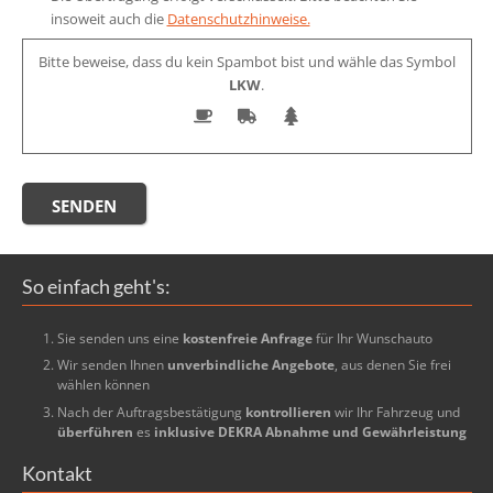
insoweit auch die
Datenschutzhinweise.
Bitte beweise, dass du kein Spambot bist und wähle das Symbol
LKW
.
So einfach geht's:
Sie senden uns eine
kostenfreie Anfrage
für Ihr Wunschauto
Wir senden Ihnen
unverbindliche Angebote
, aus denen Sie frei
wählen können
Nach der Auftragsbestätigung
kontrollieren
wir Ihr Fahrzeug und
überführen
es
inklusive DEKRA Abnahme und Gewährleistung
Kontakt