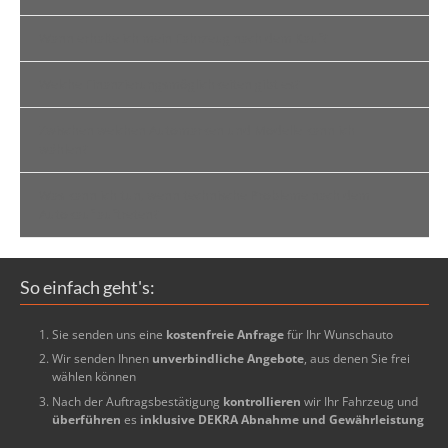
Wann erhalte ich mein Fahrzeug nach dem Kauf?
Welche Finanzierungsmöglichkeiten gibt es?
Zwischen welchen Automarken und Modelle kann ich
wählen?
Was kann ich tun, wenn technische Probleme nach dem
Autokauf auftreten?
So einfach geht's:
Sie senden uns eine
kostenfreie Anfrage
für Ihr Wunschauto
Wir senden Ihnen
unverbindliche Angebote
, aus denen Sie frei
wählen können
Nach der Auftragsbestätigung
kontrollieren
wir Ihr Fahrzeug und
überführen
es
inklusive DEKRA Abnahme und Gewährleistung