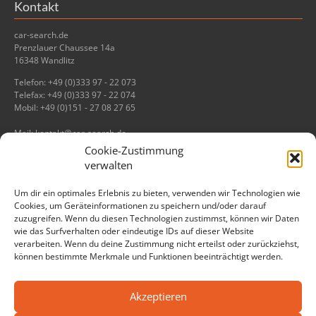
Kontakt
car-search.de
Prenzlauer Chaussee 14a
16348 Wandlitz
Telefon: +49 (0)333 97 - 22 073
Telefax: +49 (0)333 97 - 22 074
Mobil: +49 (0)151 - 27 08 27 65
Mail: kontakt@car-search.de
Cookie-Zustimmung
Informationen
verwalten
Impressum
Um dir ein optimales Erlebnis zu bieten, verwenden wir Technologien wie
Datenschutz
Cookies, um Geräteinformationen zu speichern und/oder darauf
zuzugreifen. Wenn du diesen Technologien zustimmst, können wir Daten
wie das Surfverhalten oder eindeutige IDs auf dieser Website
verarbeiten. Wenn du deine Zustimmung nicht erteilst oder zurückziehst,
können bestimmte Merkmale und Funktionen beeinträchtigt werden.
Akzeptieren